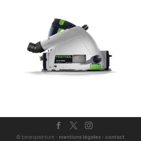
© bearspeinture -
mentions légales
-
contact