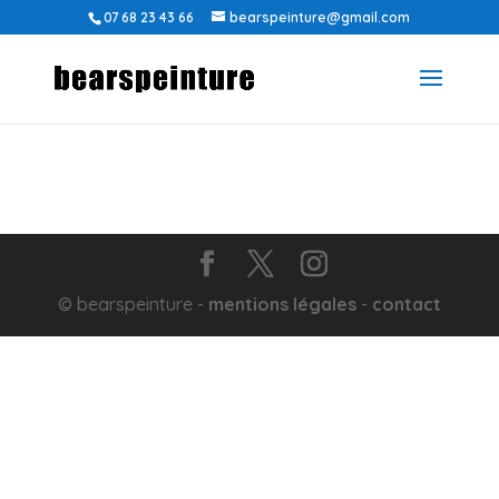
07 68 23 43 66
bearspeinture@gmail.com
© bearspeinture -
mentions légales
-
contact